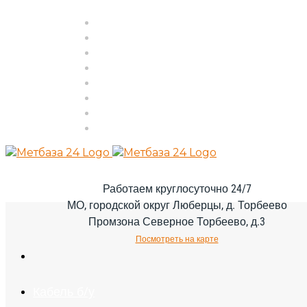
Черный лом
Цветной лом
Кабель б/у
Аренда ломовоза
Цены
Вывоз
Демонтаж
Контакты
Работаем круглосуточно 24/7
МО, городской округ Люберцы, д. Торбеево
Промзона Северное Торбеево, д.3
Посмотреть на карте
Кабель б/у