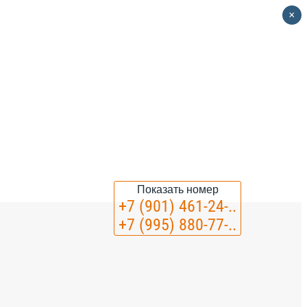
×
Показать номер
+7 (901) 461-24-..
+7 (995) 880-77-..