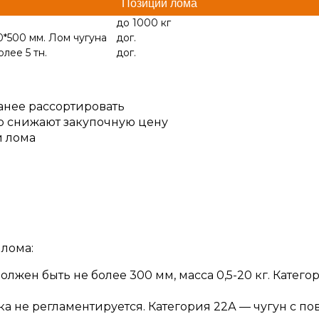
Позиции лома
до 1000 кг
0*500 мм. Лом чугуна
дог.
лее 5 тн.
дог.
анее рассортировать
ор снижают закупочную цену
и лома
лома:
должен быть не более 300 мм, масса 0,5-20 кг. Кате
ска не регламентируется. Категория 22А — чугун с